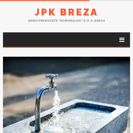
JPK BREZA
JAVNO PREDUZEĆE "KOMUNALNO" D.O.O. BREZA