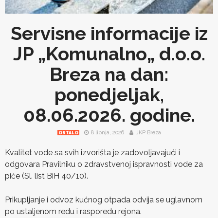
Servisne informacije iz
JP „Komunalno„ d.o.o.
Breza na dan:
ponedjeljak,
08.06.2026. godine.
8 lipnja, 2026
JKP Breza
OSTALO
Kvalitet vode sa svih izvorišta je zadovoljavajući i
odgovara Pravilniku o zdravstvenoj ispravnosti vode za
piće (Sl. list BiH 40/10).
Prikupljanje i odvoz kućnog otpada odvija se uglavnom
po ustaljenom redu i rasporedu rejona.