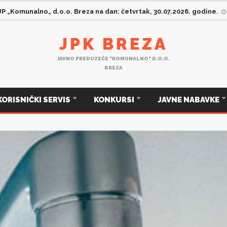
JP „Komunalno„ d.o.o. Breza na dan: četvrtak, 30.07.2026. godine.
JPK BREZA
JAVNO PREDUZEĆE "KOMUNALNO" D.O.O.
BREZA
KORISNIČKI SERVIS
KONKURSI
JAVNE NABAVKE