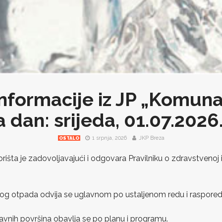
nformacije iz JP „Komuna
 dan: srijeda, 01.07.2026
1 srpnja, 2026
JKP Breza
OSTALO
orišta je zadovoljavajući i odgovara Pravilniku o zdravstvenoj
nog otpada odvija se uglavnom po ustaljenom redu i raspored
 javnih površina obavlja se po planu i programu.