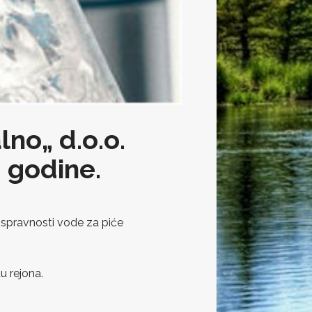
lno„ d.o.o.
. godine.
 ispravnosti vode za piće
u rejona.