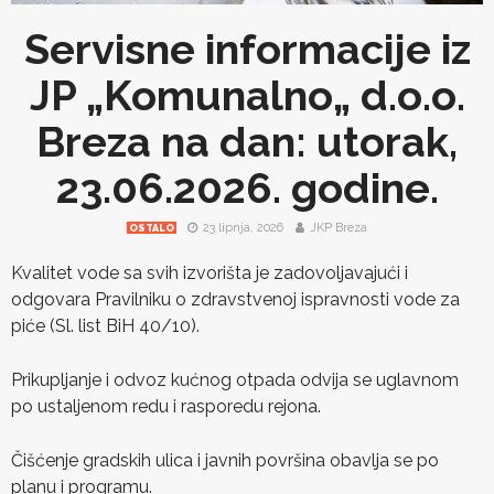
Servisne informacije iz
JP „Komunalno„ d.o.o.
Breza na dan: utorak,
23.06.2026. godine.
23 lipnja, 2026
JKP Breza
OSTALO
Kvalitet vode sa svih izvorišta je zadovoljavajući i
odgovara Pravilniku o zdravstvenoj ispravnosti vode za
piće (Sl. list BiH 40/10).
Prikupljanje i odvoz kućnog otpada odvija se uglavnom
po ustaljenom redu i rasporedu rejona.
Čišćenje gradskih ulica i javnih površina obavlja se po
planu i programu.