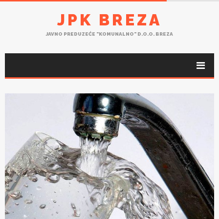
JPK BREZA
JAVNO PREDUZEĆE "KOMUNALNO" D.O.O. BREZA