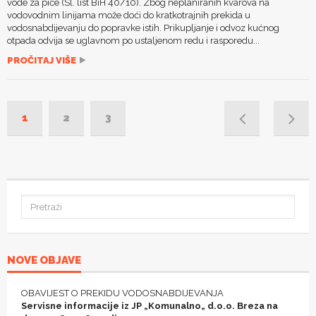
vode za piće (Sl. list BiH 40/10). Zbog neplaniranih kvarova na
vodovodnim linijama može doći do kratkotrajnih prekida u
vodosnabdijevanju do popravke istih. Prikupljanje i odvoz kućnog
otpada odvija se uglavnom po ustaljenom redu i rasporedu...
PROČITAJ VIŠE
1
2
3
NOVE OBJAVE
OBAVIJEST O PREKIDU VODOSNABDIJEVANJA
Servisne informacije iz JP „Komunalno„ d.o.o. Breza na