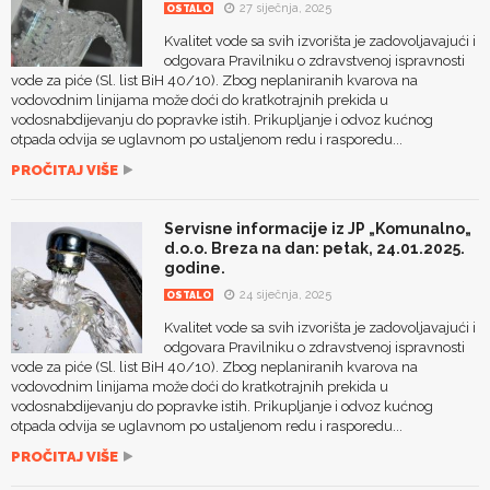
27 siječnja, 2025
OSTALO
Kvalitet vode sa svih izvorišta je zadovoljavajući i
odgovara Pravilniku o zdravstvenoj ispravnosti
vode za piće (Sl. list BiH 40/10). Zbog neplaniranih kvarova na
vodovodnim linijama može doći do kratkotrajnih prekida u
vodosnabdijevanju do popravke istih. Prikupljanje i odvoz kućnog
otpada odvija se uglavnom po ustaljenom redu i rasporedu...
PROČITAJ VIŠE
Servisne informacije iz JP „Komunalno„
d.o.o. Breza na dan: petak, 24.01.2025.
godine.
24 siječnja, 2025
OSTALO
Kvalitet vode sa svih izvorišta je zadovoljavajući i
odgovara Pravilniku o zdravstvenoj ispravnosti
vode za piće (Sl. list BiH 40/10). Zbog neplaniranih kvarova na
vodovodnim linijama može doći do kratkotrajnih prekida u
vodosnabdijevanju do popravke istih. Prikupljanje i odvoz kućnog
otpada odvija se uglavnom po ustaljenom redu i rasporedu...
PROČITAJ VIŠE