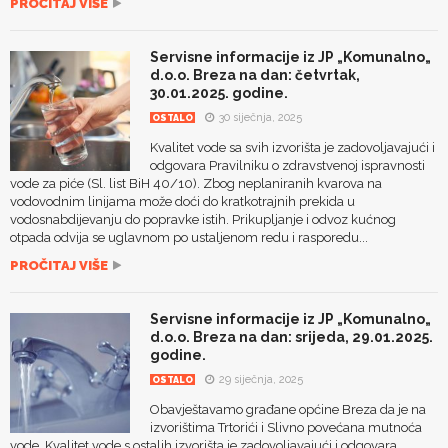
PROČITAJ VIŠE
Servisne informacije iz JP „Komunalno„
d.o.o. Breza na dan: četvrtak,
30.01.2025. godine.
30 siječnja, 2025
OSTALO
Kvalitet vode sa svih izvorišta je zadovoljavajući i
odgovara Pravilniku o zdravstvenoj ispravnosti
vode za piće (Sl. list BiH 40/10). Zbog neplaniranih kvarova na
vodovodnim linijama može doći do kratkotrajnih prekida u
vodosnabdijevanju do popravke istih. Prikupljanje i odvoz kućnog
otpada odvija se uglavnom po ustaljenom redu i rasporedu...
PROČITAJ VIŠE
Servisne informacije iz JP „Komunalno„
d.o.o. Breza na dan: srijeda, 29.01.2025.
godine.
29 siječnja, 2025
OSTALO
Obavještavamo građane općine Breza da je na
izvorištima Trtorići i Slivno povećana mutnoća
vode. Kvalitet vode s ostalih izvorišta je zadovoljavajući i odgovara