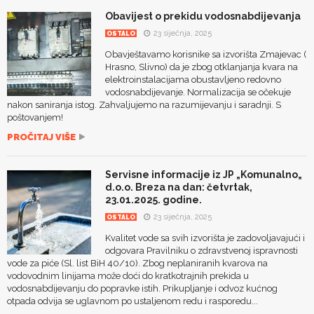
Obavijest o prekidu vodosnabdijevanja
23 siječnja, 2025
OSTALO
Obavještavamo korisnike sa izvorišta Zmajevac (
Hrasno, Slivno) da je zbog otklanjanja kvara na
elektroinstalacijama obustavljeno redovno
vodosnabdijevanje. Normalizacija se očekuje
nakon saniranja istog. Zahvaljujemo na razumijevanju i saradnji. S
poštovanjem!
PROČITAJ VIŠE
Servisne informacije iz JP „Komunalno„
d.o.o. Breza na dan: četvrtak,
23.01.2025. godine.
23 siječnja, 2025
OSTALO
Kvalitet vode sa svih izvorišta je zadovoljavajući i
odgovara Pravilniku o zdravstvenoj ispravnosti
vode za piće (Sl. list BiH 40/10). Zbog neplaniranih kvarova na
vodovodnim linijama može doći do kratkotrajnih prekida u
vodosnabdijevanju do popravke istih. Prikupljanje i odvoz kućnog
otpada odvija se uglavnom po ustaljenom redu i rasporedu...