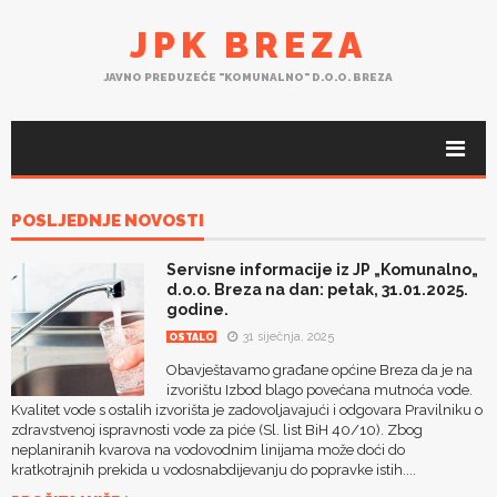
JPK BREZA
JAVNO PREDUZEĆE "KOMUNALNO" D.O.O. BREZA
POSLJEDNJE NOVOSTI
Servisne informacije iz JP „Komunalno„
d.o.o. Breza na dan: petak, 31.01.2025.
godine.
31 siječnja, 2025
OSTALO
Obavještavamo građane općine Breza da je na
izvorištu Izbod blago povećana mutnoća vode.
Kvalitet vode s ostalih izvorišta je zadovoljavajući i odgovara Pravilniku o
zdravstvenoj ispravnosti vode za piće (Sl. list BiH 40/10). Zbog
neplaniranih kvarova na vodovodnim linijama može doći do
kratkotrajnih prekida u vodosnabdijevanju do popravke istih....