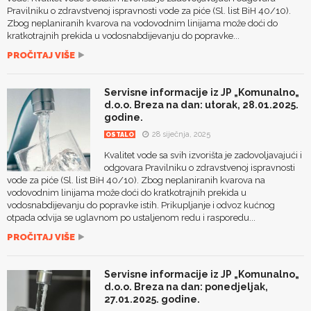
Pravilniku o zdravstvenoj ispravnosti vode za piće (Sl. list BiH 40/10).
Zbog neplaniranih kvarova na vodovodnim linijama može doći do
kratkotrajnih prekida u vodosnabdijevanju do popravke...
PROČITAJ VIŠE
Servisne informacije iz JP „Komunalno„
d.o.o. Breza na dan: utorak, 28.01.2025.
godine.
28 siječnja, 2025
OSTALO
Kvalitet vode sa svih izvorišta je zadovoljavajući i
odgovara Pravilniku o zdravstvenoj ispravnosti
vode za piće (Sl. list BiH 40/10). Zbog neplaniranih kvarova na
vodovodnim linijama može doći do kratkotrajnih prekida u
vodosnabdijevanju do popravke istih. Prikupljanje i odvoz kućnog
otpada odvija se uglavnom po ustaljenom redu i rasporedu...
PROČITAJ VIŠE
Servisne informacije iz JP „Komunalno„
d.o.o. Breza na dan: ponedjeljak,
27.01.2025. godine.