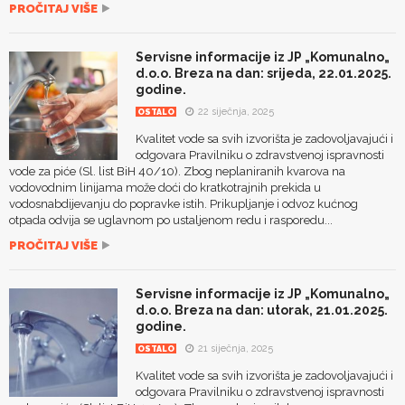
PROČITAJ VIŠE
Servisne informacije iz JP „Komunalno„
d.o.o. Breza na dan: srijeda, 22.01.2025.
godine.
22 siječnja, 2025
OSTALO
Kvalitet vode sa svih izvorišta je zadovoljavajući i
odgovara Pravilniku o zdravstvenoj ispravnosti
vode za piće (Sl. list BiH 40/10). Zbog neplaniranih kvarova na
vodovodnim linijama može doći do kratkotrajnih prekida u
vodosnabdijevanju do popravke istih. Prikupljanje i odvoz kućnog
otpada odvija se uglavnom po ustaljenom redu i rasporedu...
PROČITAJ VIŠE
Servisne informacije iz JP „Komunalno„
d.o.o. Breza na dan: utorak, 21.01.2025.
godine.
21 siječnja, 2025
OSTALO
Kvalitet vode sa svih izvorišta je zadovoljavajući i
odgovara Pravilniku o zdravstvenoj ispravnosti