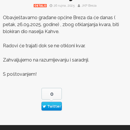
26 rujna, 2025
JKP Breza
OSTALO
Obavještavamo građane općine Breza da će danas (
petak, 26.09.2025. godine) , zbog otklanjanja kvara, biti
blokiran dio naselja Kahve.
Radovi će trajati dok se ne otkloni kvar.
Zahvaljujemo na razumijevanju i saradnji.
S poštovanjem!
0
Twitter