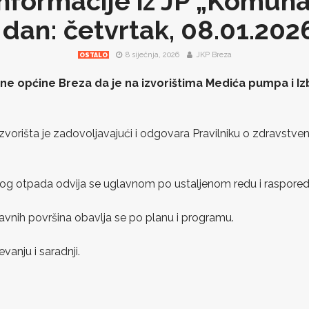
nformacije iz JP „Komuna
dan: četvrtak, 08.01.202
8 siječnja, 2026
JKP Breza
OSTALO
e općine Breza da je na izvorištima Medića pumpa i I
izvorišta je zadovoljavajući i odgovara Pravilniku o zdravstve
nog otpada odvija se uglavnom po ustaljenom redu i raspored
 javnih površina obavlja se po planu i programu.
vanju i saradnji.