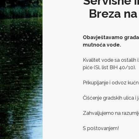
Servisne i
Breza na 
Obavještavamo građan
mutnoća vode.
Kvalitet vode sa ostalih 
piće (Sl. list BiH 40/10).
Prikupljanje i odvoz kuć
Čišćenje gradskih ulica i
Zahvaljujemo na razumije
S poštovanjem!