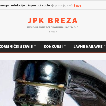
 snagu redukcije u isporuci vode
31 srpnja, 2026
HOT
JPK BREZA
JAVNO PREDUZEĆE "KOMUNALNO" D.O.O.
BREZA
KORISNIČKI SERVIS
KONKURSI
JAVNE NABAVKE