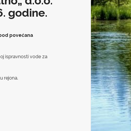
lno„ d.o.o.
6. godine.
zbod povećana
noj ispravnosti vode za
u rejona.