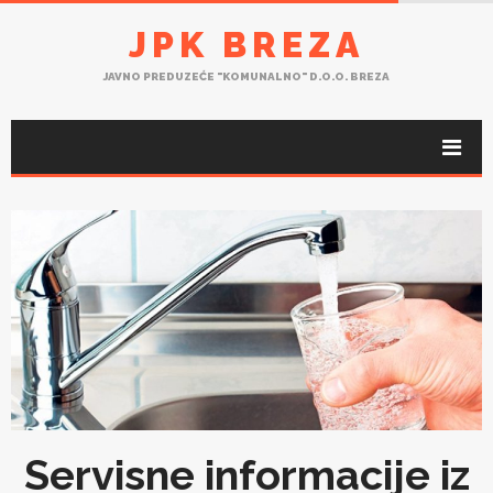
JPK BREZA
JAVNO PREDUZEĆE "KOMUNALNO" D.O.O. BREZA
Servisne informacije iz