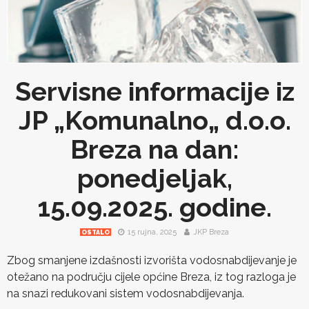
Servisne informacije iz
JP „Komunalno„ d.o.o.
Breza na dan:
ponedjeljak,
15.09.2025. godine.
15 rujna, 2025
JKP Breza
OSTALO
Zbog smanjene izdašnosti izvorišta vodosnabdijevanje je
otežano na području cijele općine Breza, iz tog razloga je
na snazi redukovani sistem vodosnabdijevanja.