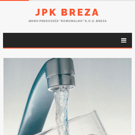
JPK BREZA
JAVNO PREDUZEĆE "KOMUNALNO" D.O.O. BREZA