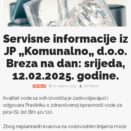
Servisne informacije iz
JP „Komunalno„ d.o.o.
Breza na dan: srijeda,
12.02.2025. godine.
12 veljače, 2025
JKP Breza
OSTALO
Kvalitet vode sa svih izvorišta je zadovoljavajući i
odgovara Pravilniku o zdravstvenoj ispravnosti vode za
piće (Sl. list BiH 40/10).
Zbog neplaniranih kvarova na vodovodnim linijama može