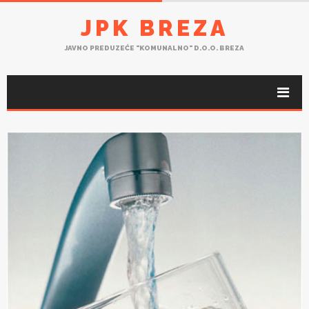
JPK BREZA
JAVNO PREDUZEĆE "KOMUNALNO" D.O.O. BREZA