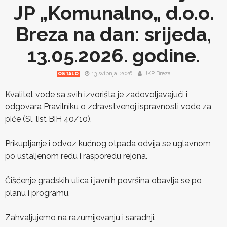
JP „Komunalno„ d.o.o.
Breza na dan: srijeda,
13.05.2026. godine.
13 svibnja, 2026
JKP Breza
OSTALO
Kvalitet vode sa svih izvorišta je zadovoljavajući i
odgovara Pravilniku o zdravstvenoj ispravnosti vode za
piće (Sl. list BiH 40/10).
Prikupljanje i odvoz kućnog otpada odvija se uglavnom
po ustaljenom redu i rasporedu rejona.
Čišćenje gradskih ulica i javnih površina obavlja se po
planu i programu.
Zahvaljujemo na razumijevanju i saradnji.