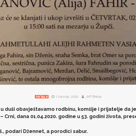
1 travnja, 2020
JKP Breza
OSTALO
u duši obavještavamo rodbinu, komšije i prijatelje da j
 – Crni, dana 01.04.2020. godine u 53. godini života, prese
š., podari Džennet, a porodici sabur.