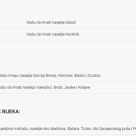
Vodu će imati naselje Izbod
Vodu će imati naselje Koritnik
odu imaju naselja Gornja Breza, Komora, Bašići i Dužice
odu će imati naselja Vijesolići, Brdo, Jasike i Košare
 RIJEKA:
estina mahala, naselje oko stadiona, Batara, Trzan, dio Sarajevskog puta i 