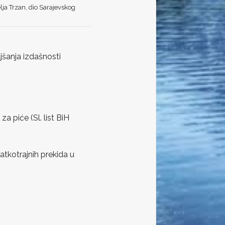
elja Trzan, dio Sarajevskog
jšanja izdašnosti
a piće (Sl. list BiH
tkotrajnih prekida u