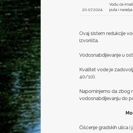
Vodu će imati
20.07.2024.
puta i naselj
Ovaj sistem redukcije vo
izvorišta.
Vodosnabdijevanje u osta
Kvalitet vode je zadovolj
40/10).
Napominjemo da zbog nep
vodosnabdijevanju do po
Molimo korisnike
Čišćenje gradskih ulica i