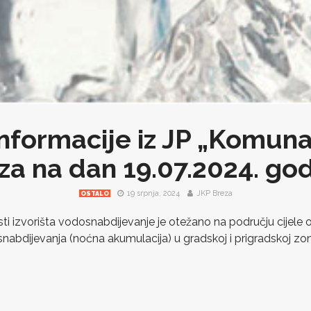
nformacije iz JP „Komuna
za na dan 19.07.2024. god
19 srpnja, 2024
JKP Breza
OSTALO
 izvorišta vodosnabdijevanje je otežano na području cijele o
abdijevanja (noćna akumulacija) u gradskoj i prigradskoj zo