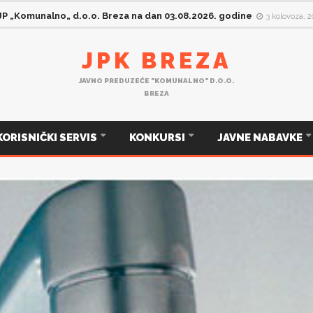
 JP „Komunalno„ d.o.o. Breza na dan 03.08.2026. godine
3 kolovoza, 
JPK BREZA
JAVNO PREDUZEĆE "KOMUNALNO" D.O.O.
BREZA
KORISNIČKI SERVIS
KONKURSI
JAVNE NABAVKE