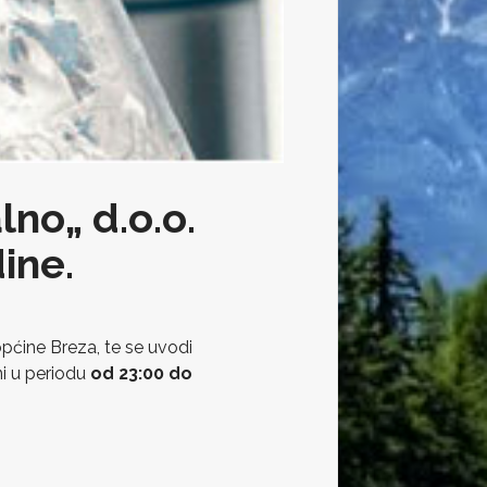
lno„ d.o.o.
ine.
pćine Breza, te se uvodi
ni u periodu
od 23:00 do