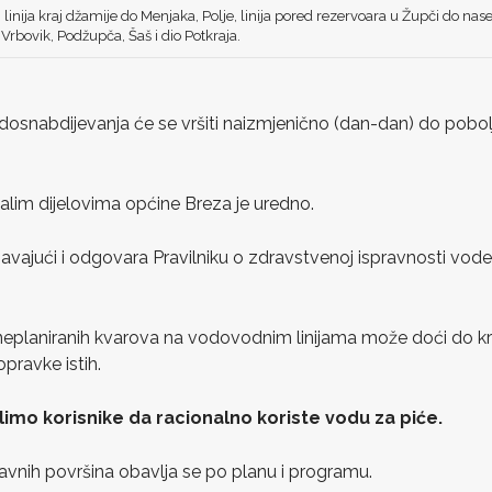
 linija kraj džamije do Menjaka, Polje, linija pored rezervoara u Župči do nas
a Vrbovik, Podžupča, Šaš i dio Potkraja.
dosnabdijevanja će se vršiti naizmjenično (dan-dan) do pobol
lim dijelovima općine Breza je uredno.
avajući i odgovara Pravilniku o zdravstvenoj ispravnosti vode z
laniranih kvarova na vodovodnim linijama može doći do kra
pravke istih.
 da racionalno koriste vodu za piće.
 javnih površina obavlja se po planu i programu.