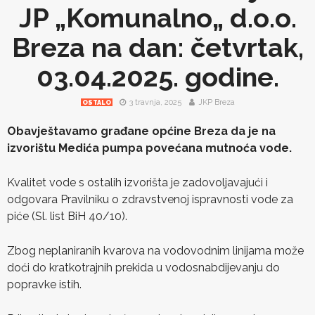
JP „Komunalno„ d.o.o.
Breza na dan: četvrtak,
03.04.2025. godine.
3 travnja, 2025
JKP Breza
OSTALO
Obavještavamo građane općine Breza da je na
izvorištu Medića pumpa povećana mutnoća vode.
Kvalitet vode s ostalih izvorišta je zadovoljavajući i
odgovara Pravilniku o zdravstvenoj ispravnosti vode za
piće (Sl. list BiH 40/10).
Zbog neplaniranih kvarova na vodovodnim linijama može
doći do kratkotrajnih prekida u vodosnabdijevanju do
popravke istih.