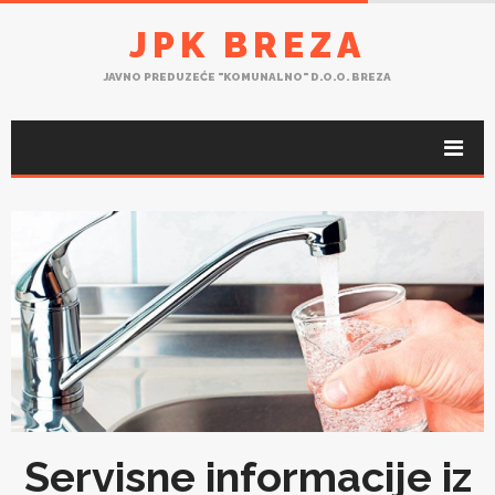
JPK BREZA
JAVNO PREDUZEĆE "KOMUNALNO" D.O.O. BREZA
Servisne informacije iz