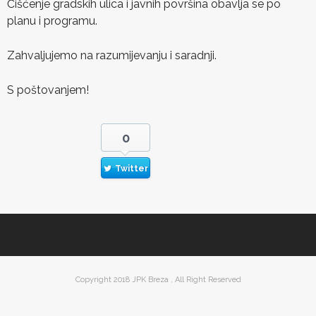
Čišćenje gradskih ulica i javnih površina obavlja se po
planu i programu.
Zahvaljujemo na razumijevanju i saradnji.
S poštovanjem!
0
Twitter
Copyright 2018 JPK Breza , All Right Reserved