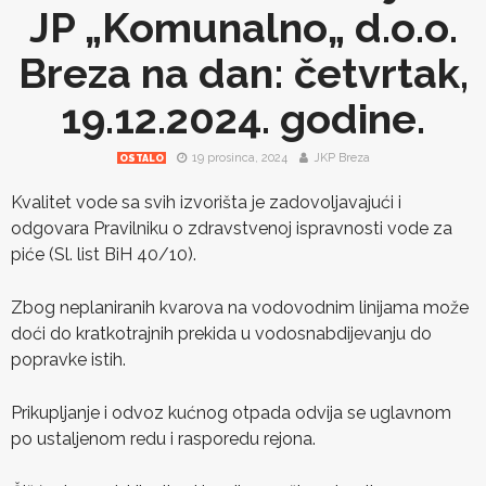
JP „Komunalno„ d.o.o.
Breza na dan: četvrtak,
19.12.2024. godine.
19 prosinca, 2024
JKP Breza
OSTALO
Kvalitet vode sa svih izvorišta je zadovoljavajući i
odgovara Pravilniku o zdravstvenoj ispravnosti vode za
piće (Sl. list BiH 40/10).
Zbog neplaniranih kvarova na vodovodnim linijama može
doći do kratkotrajnih prekida u vodosnabdijevanju do
popravke istih.
Prikupljanje i odvoz kućnog otpada odvija se uglavnom
po ustaljenom redu i rasporedu rejona.