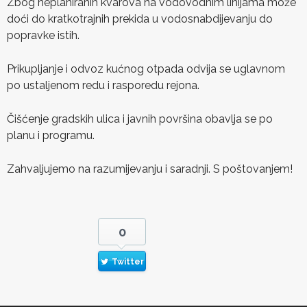
Zbog neplaniranih kvarova na vodovodnim linijama može
doći do kratkotrajnih prekida u vodosnabdijevanju do
popravke istih.
Prikupljanje i odvoz kućnog otpada odvija se uglavnom
po ustaljenom redu i rasporedu rejona.
Čišćenje gradskih ulica i javnih površina obavlja se po
planu i programu.
Zahvaljujemo na razumijevanju i saradnji. S poštovanjem!
0
Twitter