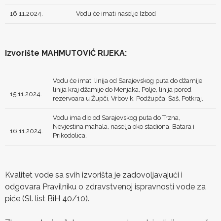
16.11.2024.
Vodu će imati naselje Izbod
Izvorište MAHMUTOVIĆ RIJEKA:
Vodu će imati linija od Sarajevskog puta do džamije,
linija kraj džamije do Menjaka, Polje, linija pored
15.11.2024.
rezervoara u Župči, Vrbovik, Podžupča, Šaš, Potkraj.
Vodu ima dio od Sarajevskog puta do Trzna,
Nevjestina mahala, naselja oko stadiona, Batara i
16.11.2024.
Prikodolica.
Kvalitet vode sa svih izvorišta je zadovoljavajući i
odgovara Pravilniku o zdravstvenoj ispravnosti vode za
piće (Sl. list BiH 40/10).