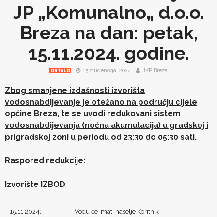
JP „Komunalno„ d.o.o.
Breza na dan: petak,
15.11.2024. godine.
15 studenoga, 2024
JKP Breza
OSTALO
Zbog smanjene izdašnosti izvorišta
vodosnabdijevanje je otežano na području cijele
općine Breza, te se uvodi redukovani sistem
vodosnabdijevanja (noćna akumulacija) u gradskoj i
prigradskoj zoni u periodu od 23:30 do 05:30 sati.
Raspored redukcije:
Izvorište IZBOD
:
15.11.2024.
Vodu će imati naselje Koritnik