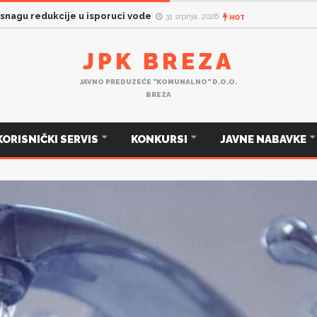
 snagu redukcije u isporuci vode
31 srpnja, 2026
HOT
JPK BREZA
JAVNO PREDUZEĆE "KOMUNALNO" D.O.O.
BREZA
KORISNIČKI SERVIS
KONKURSI
JAVNE NABAVKE