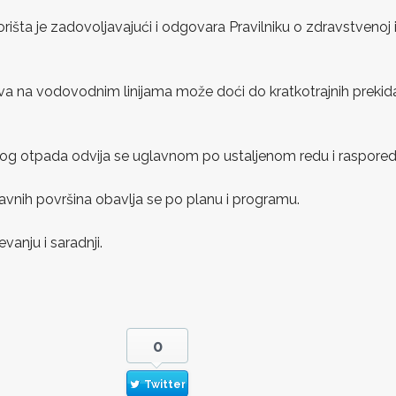
orišta je zadovoljavajući i odgovara Pravilniku o zdravstvenoj
va na vodovodnim linijama može doći do kratkotrajnih prekid
nog otpada odvija se uglavnom po ustaljenom redu i raspored
 javnih površina obavlja se po planu i programu.
vanju i saradnji.
m!
0
Twitter