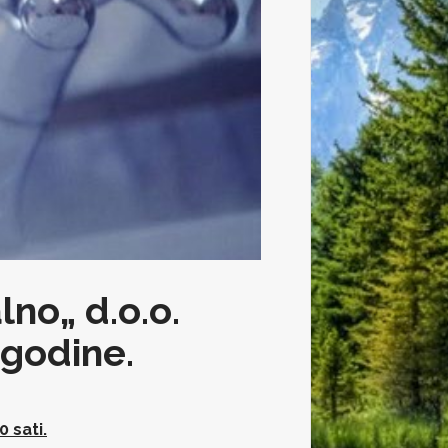
lno„ d.o.o.
 godine.
 sati.