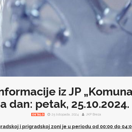
nformacije iz JP „Komuna
a dan: petak, 25.10.2024.
25 listopada, 2024
JKP Breza
OSTALO
adskoj i prigradskoj zoni je u periodu od 00:00 do 04:00