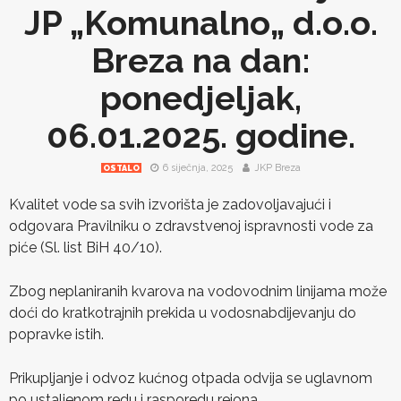
JP „Komunalno„ d.o.o.
Breza na dan:
ponedjeljak,
06.01.2025. godine.
6 siječnja, 2025
JKP Breza
OSTALO
Kvalitet vode sa svih izvorišta je zadovoljavajući i
odgovara Pravilniku o zdravstvenoj ispravnosti vode za
piće (Sl. list BiH 40/10).
Zbog neplaniranih kvarova na vodovodnim linijama može
doći do kratkotrajnih prekida u vodosnabdijevanju do
popravke istih.
Prikupljanje i odvoz kućnog otpada odvija se uglavnom
po ustaljenom redu i rasporedu rejona.