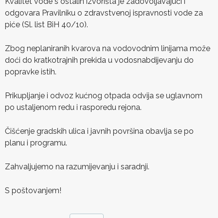
Kvalitet vode s ostalih izvorišta je zadovoljavajući i
odgovara Pravilniku o zdravstvenoj ispravnosti vode za
piće (Sl. list BiH 40/10).
Zbog neplaniranih kvarova na vodovodnim linijama može
doći do kratkotrajnih prekida u vodosnabdijevanju do
popravke istih.
Prikupljanje i odvoz kućnog otpada odvija se uglavnom
po ustaljenom redu i rasporedu rejona.
Čišćenje gradskih ulica i javnih površina obavlja se po
planu i programu.
Zahvaljujemo na razumijevanju i saradnji.
S poštovanjem!