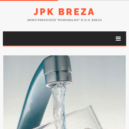
JPK BREZA
JAVNO PREDUZEĆE "KOMUNALNO" D.O.O. BREZA