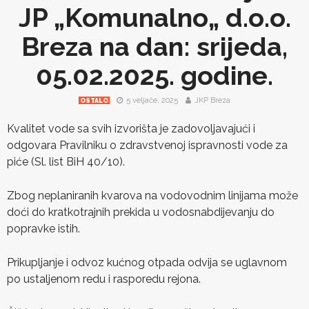
JP „Komunalno„ d.o.o.
Breza na dan: srijeda,
05.02.2025. godine.
5 veljače, 2025
JKP Breza
OSTALO
Kvalitet vode sa svih izvorišta je zadovoljavajući i
odgovara Pravilniku o zdravstvenoj ispravnosti vode za
piće (Sl. list BiH 40/10).
Zbog neplaniranih kvarova na vodovodnim linijama može
doći do kratkotrajnih prekida u vodosnabdijevanju do
popravke istih.
Prikupljanje i odvoz kućnog otpada odvija se uglavnom
po ustaljenom redu i rasporedu rejona.