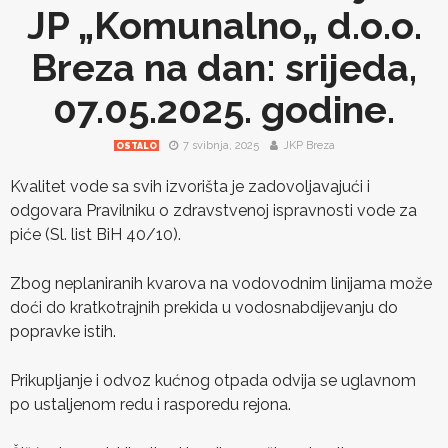
JP „Komunalno„ d.o.o.
Breza na dan: srijeda,
07.05.2025. godine.
7 svibnja, 2025
JKP Breza
OSTALO
Kvalitet vode sa svih izvorišta je zadovoljavajući i
odgovara Pravilniku o zdravstvenoj ispravnosti vode za
piće (Sl. list BiH 40/10).
Zbog neplaniranih kvarova na vodovodnim linijama može
doći do kratkotrajnih prekida u vodosnabdijevanju do
popravke istih.
Prikupljanje i odvoz kućnog otpada odvija se uglavnom
po ustaljenom redu i rasporedu rejona.