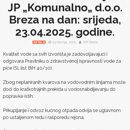
JP „Komunalno„ d.o.o.
Breza na dan: srijeda,
23.04.2025. godine.
23 travnja, 2025
JKP Breza
OSTALO
Kvalitet vode sa svih izvorišta je zadovoljavajući i
odgovara Pravilniku o zdravstvenoj ispravnosti vode za
piće (Sl. list BiH 40/10).
Zbog neplaniranih kvarova na vodovodnim linijama može
doći do kratkotrajnih prekida u vodosnabdijevanju do
popravke istih.
Prikupljanje i odvoz kućnog otpada odvija se uglavnom
po ustaljenom redu i rasporedu rejona.