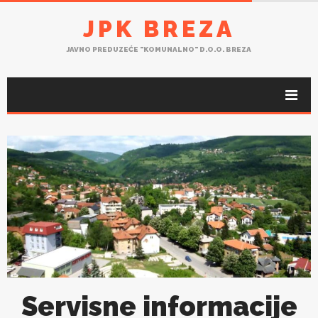
JPK BREZA
JAVNO PREDUZEĆE "KOMUNALNO" D.O.O. BREZA
Servisne informacije