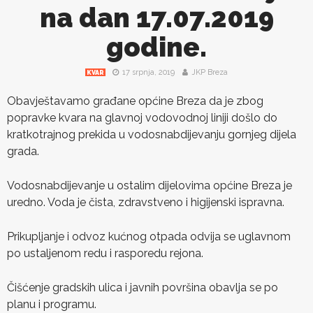
na dan 17.07.2019
godine.
17 srpnja, 2019
JKP Breza
KVAR
Obavještavamo građane općine Breza da je zbog
popravke kvara na glavnoj vodovodnoj liniji došlo do
kratkotrajnog prekida u vodosnabdijevanju gornjeg dijela
grada.
Vodosnabdijevanje u ostalim dijelovima općine Breza je
uredno. Voda je čista, zdravstveno i higijenski ispravna.
Prikupljanje i odvoz kućnog otpada odvija se uglavnom
po ustaljenom redu i rasporedu rejona.
Čišćenje gradskih ulica i javnih površina obavlja se po
planu i programu.