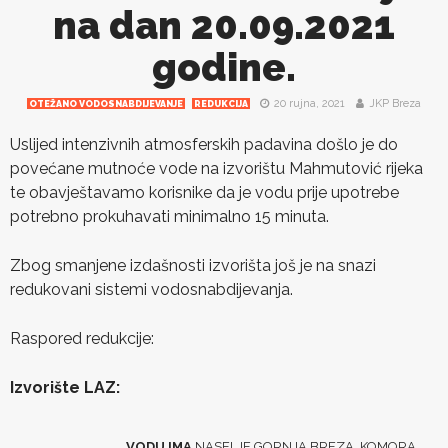
na dan 20.09.2021
godine.
20 rujna, 2021
JKP Breza
OTEŽANO VODOSNABDIJEVANJE
REDUKCIJA
Uslijed intenzivnih atmosferskih padavina došlo je do
povećane mutnoće vode na izvorištu Mahmutović rijeka
te obavještavamo korisnike da je vodu prije upotrebe
potrebno prokuhavati minimalno 15 minuta.
Zbog smanjene izdašnosti izvorišta još je na snazi
redukovani sistemi vodosnabdijevanja.
Raspored redukcije:
Izvorište LAZ:
VODU IMA
NASELJE GORNJA BREZA, KOMORA,