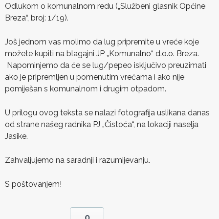
Odlukom o komunalnom redu („Službeni glasnik Općine
Breza“, broj: 1/19).
Još jednom vas molimo da lug pripremite u vreće koje
možete kupiti na blagajni JP „Komunalno“ d.o.o. Breza.
Napominjemo da će se lug/pepeo isključivo preuzimati
ako je pripremljen u pomenutim vrećama i ako nije
pomiješan s komunalnom i drugim otpadom.
U prilogu ovog teksta se nalazi fotografija uslikana danas
od strane našeg radnika PJ „Čistoća“, na lokaciji naselja
Jasike.
Zahvaljujemo na saradnji i razumijevanju.
S poštovanjem!
0