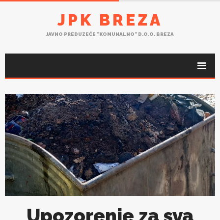
JPK BREZA
JAVNO PREDUZEĆE "KOMUNALNO" D.O.O. BREZA
Upozorenje za sva