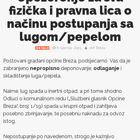
fizička i pravna lica o
načinu postupanja sa
lugom/pepelom
8 siječnja, 2025
JKP Breza
OSTALO
Poštovani građani općine Breza, podsjećamo Vas da je
zabranjeno
nepropisno
deponovanje,
odlaganje
i
skladištenje luga/pepela.
Naime, lug spada u inertni otpad, a pri tome shodno
Odluci o komunalnom redu („Službeni glasnik Općine
Breza“, broj: 1/19) spada u krupni otpad i zahtijeva
posebno zbrinjavanje, te posebnu naknadu za odvoz
istog.
Nepostupanje po navedenom, strogo je kažnjivo