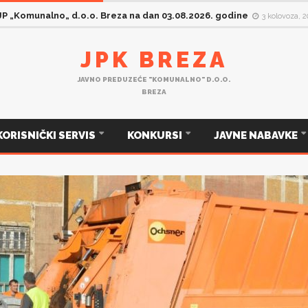
 JP „Komunalno„ d.o.o. Breza na dan 03.08.2026. godine
3 kolovoza, 
JPK BREZA
JAVNO PREDUZEĆE "KOMUNALNO" D.O.O.
BREZA
KORISNIČKI SERVIS
KONKURSI
JAVNE NABAVKE