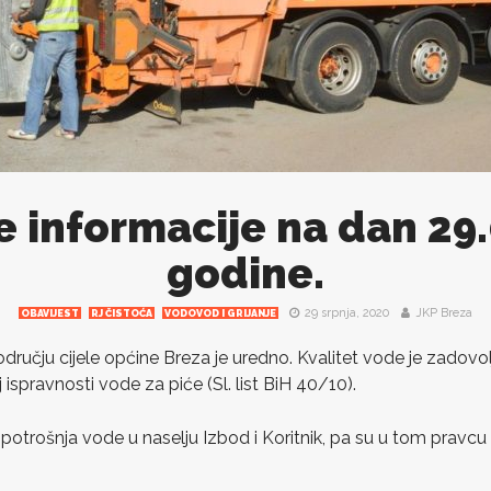
e informacije na dan 29
godine.
29 srpnja, 2020
JKP Breza
OBAVIJEST
RJ ČISTOĆA
VODOVOD I GRIJANJE
ručju cijele općine Breza je uredno. Kvalitet vode je zadovol
 ispravnosti vode za piće (Sl. list BiH 40/10).
 potrošnja vode u naselju Izbod i Koritnik, pa su u tom prav