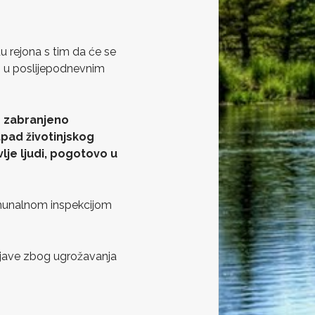
u rejona s tim da će se
0) u poslijepodnevnim
o zabranjeno
tpad životinjskog
lje ljudi, pogotovo u
omunalnom inspekcijom
rijave zbog ugrožavanja