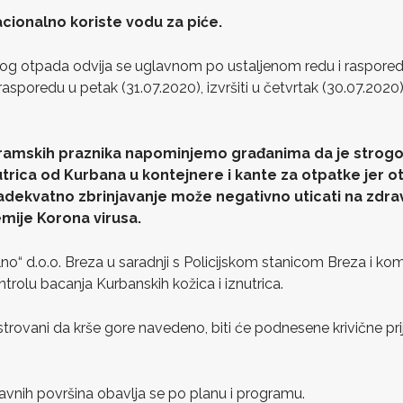
acionalno koriste vodu za piće.
nog otpada odvija se uglavnom po ustaljenom redu i raspored
rasporedu u petak (31.07.2020), izvršiti u četvrtak (30.07.202
ramskih praznika napominjemo građanima da je strog
utrica od Kurbana u kontejnere i kante za otpatke jer o
adekvatno zbrinjavanje može negativno uticati na zdrav
mije Korona virusa.
no“ d.o.o. Breza u saradnji s Policijskom stanicom Breza i k
trolu bacanja Kurbanskih kožica i iznutrica.
gistrovani da krše gore navedeno, biti će podnesene krivične p
 javnih površina obavlja se po planu i programu.