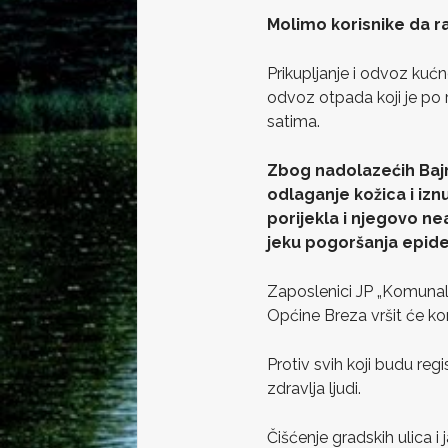
Molimo korisnike da r
Prikupljanje i odvoz kuć
odvoz otpada koji je po 
satima.
Zbog nadolazećih Baj
odlaganje kožica i izn
porijekla i njegovo ne
jeku pogoršanja epide
Zaposlenici JP „Komunal
Općine Breza vršit će kon
Protiv svih koji budu re
zdravlja ljudi.
Čišćenje gradskih ulica i