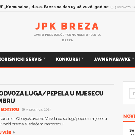
 JP „Komunalno„ d.o.o. Breza na dan 03.08.2026. godine
3 kolovoza, 
JPK BREZA
JAVNO PREDUZEĆE "KOMUNALNO" D.O.O.
BREZA
KORISNIČKI SERVIS
KONKURSI
JAVNE NABAVKE
 ODVOZA LUGA/PEPELA U MJESECU
MBRU
5 prosinca, 2023
RJ ČISTOĆA
NOVE
 korisnici. Obavještavamo Vas da će se lug/pepeo u mjesecu
voziti prema sljedećem rasporedu:
Se
 VIŠE