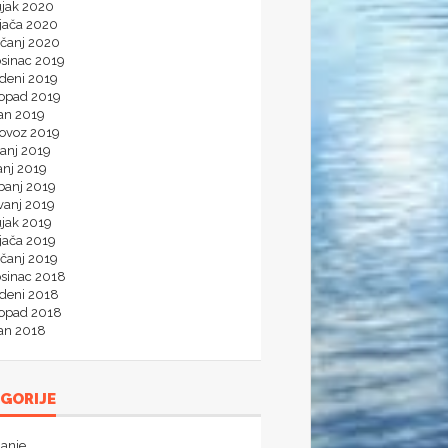
ujak 2020
ljača 2020
ečanj 2020
osinac 2019
udeni 2019
topad 2019
jan 2019
lovoz 2019
panj 2019
anj 2019
banj 2019
vanj 2019
ujak 2019
jača 2019
ečanj 2019
osinac 2018
udeni 2018
topad 2018
jan 2018
GORIJE
janje