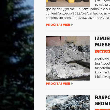
prikuplja
se rok za 
godine do 15:30 sati. JP “Komunalno” d.o.o.
content/uploads/2023/04/zahtjev-poziv-k
content/uploads/2023/04/Javni-poziv-za-k
PROČITAJ VIŠE
IZMJE
MJESE
RJ ČISTOĆA
Poštovani
lug/pepela
rasporedu
kupiti na
isključivo
PROČITAJ VIŠE
RASPO
SEDMI