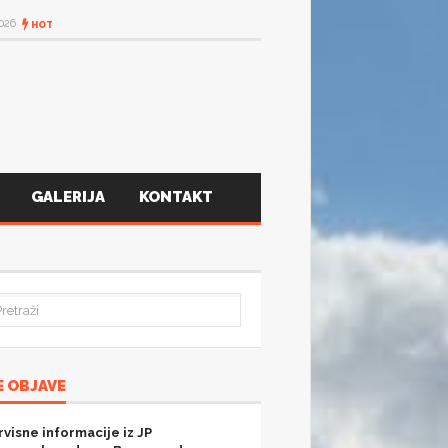
2026
HOT
GALERIJA
KONTAKT
 OBJAVE
rvisne informacije iz JP