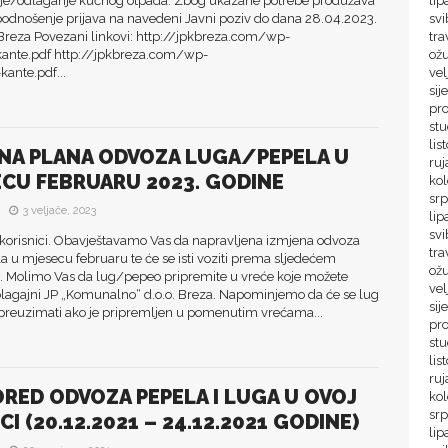
nje/odlaganje kućnog otpada. Zbog ukazane potrebe produžava
lip
podnošenje prijava na navedeni Javni poziv do dana 28.04.2023.
sv
 Breza Povezani linkovi: http://jpkbreza.com/wp-
tra
ante.pdf http://jpkbreza.com/wp-
ož
ante.pdf...
ve
sij
pr
st
lis
NA PLANA ODVOZA LUGA/PEPELA U
ru
CU FEBRUARU 2023. GODINE
ko
sr
3 veljače, 2023
lip
svi
 korisnici. Obavještavamo Vas da napravljena izmjena odvoza
tra
 u mjesecu februaru te će se isti voziti prema sljedećem
ož
. Molimo Vas da lug/pepeo pripremite u vreće koje možete
vel
 blagajni JP „Komunalno“ d.o.o. Breza. Napominjemo da će se lug
sij
 preuzimati ako je pripremljen u pomenutim vrećama...
pr
st
lis
ru
RED ODVOZA PEPELA I LUGA U OVOJ
ko
sr
CI (20.12.2021 – 24.12.2021 GODINE)
lip