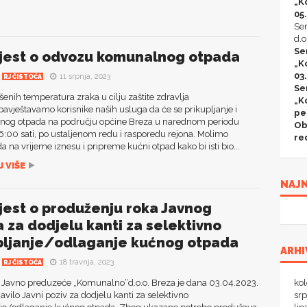
„K
05
Ser
d.o
Se
jest o odvozu komunalnog otpada
„K
03
11 srpnja, 2023
RJ ČISTOĆA
Se
enih temperatura zraka u cilju zaštite zdravlja
„K
bavještavamo korisnike naših usluga da će se prikupljanje i
pe
nog otpada na području općine Breza u narednom periodu
Ob
06:00 sati, po ustaljenom redu i rasporedu rejona. Molimo
re
da na vrijeme iznesu i pripreme kućni otpad kako bi isti bio...
 VIŠE
NAJN
jest o produženju roka Javnog
a za dodjelu kanti za selektivno
pljanje/odlaganje kućnog otpada
ARHI
18 travnja, 2023
RJ ČISTOĆA
eduzeće „Komunalno“d.o.o. Breza je dana 03.04.2023.
ko
avilo Javni poziv za dodjelu kanti za selektivno
sr