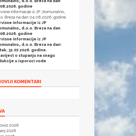
omunalno„ d.o.o. Breza na dan
.08.2026. godine
visne informacije iz JP „Komunalno„
.o. Breza na dan 04.08.2026. godine
rvisne informacije iz JP
omunalno„ d.o.o. Breza na dan
.08.2026. godine
rvisne informacije iz JP
omunalno„ d.o.o. Breza na dan:
tak, 31.07.2026. godine.
avijest o stupanju na snagu
dukcije u isporuci vode
OVIJI KOMENTARI
VA
lovoz 2026
panj 2026