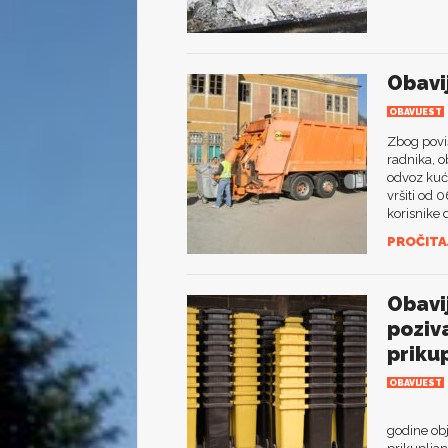
Obavi
OBAVIJEST
Zbog poviš
radnika, o
odvoz kuć
vršiti od 
korisnike 
PROČITAJ
Obavi
poziv
priku
OBAVIJEST
Javno pr
godine obj