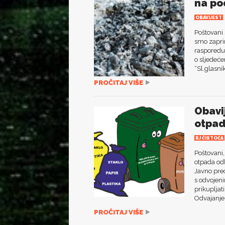
na po
OBAVIJEST
Poštovani 
smo zapri
rasporedu
o sljedeć
“Sl.glasni
PROČITAJ VIŠE
Obavi
otpa
RJ ČISTOĆA
Poštovani,
otpada od
Javno pre
s odvojen
prikupljat
Odvajanje.
PROČITAJ VIŠE