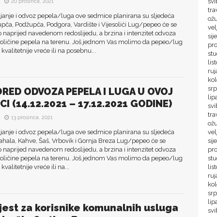
svi
20 prosinca, 2021
tra
ljanje i odvoz pepela/luga ove sedmice planirana su sljedeća
ož
upča, Podžupča, Podgora, Vardište i Vijesolići Lug/pepeo će se
vel
o naprijed navedenom redoslijedu, a brzina i intenzitet odvoza
sij
 količine pepela na terenu. Još jednom Vas molimo da pepeo/lug
pr
kvalitetnije vreće ili na posebnu...
st
lis
ru
ko
sr
RED ODVOZA PEPELA I LUGA U OVOJ
lip
CI (14.12.2021 – 17.12.2021 GODINE)
svi
tra
13 prosinca, 2021
ož
ljanje i odvoz pepela/luga ove sedmice planirana su sljedeća
vel
ahala, Kahve, Šaš, Vrbovik i Gornja Breza Lug/pepeo će se
sij
o naprijed navedenom redoslijedu, a brzina i intenzitet odvoza
pr
 količine pepela na terenu. Još jednom Vas molimo da pepeo/lug
st
kvalitetnije vreće ili na...
lis
ru
ko
sr
lip
jest za korisnike komunalnih usluga
svi