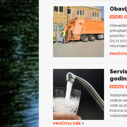
Obavi
OSTALO
R
Obavještav
prikuplja
praznika
(25.11.202
razumijeva
PROČITAJ
Servi
godin
GRIJANJE
Vodosnabdi
vode je za
vode za p
kvarova n
vodosnabdi
PROČITAJ VIŠE