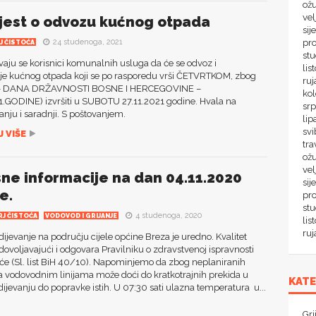
ož
ve
jest o odvozu kućnog otpada
sij
24 studenoga, 2021
pr
J ČISTOĆA
st
aju se korisnici komunalnih usluga da će se odvoz i
lis
nje kućnog otpada koji se po rasporedu vrši ČETVRTKOM, zbog
ru
 – DANA DRŽAVNOSTI BOSNE I HERCEGOVINE –
ko
1.GODINE) izvršiti u SUBOTU 27.11.2021 godine. Hvala na
sr
nju i saradnji. S poštovanjem.
lip
svi
 VIŠE
tra
ož
vel
sne informacije na dan 04.11.2020
sij
e.
pr
st
4 studenoga, 2020
RJ ČISTOĆA
VODOVOD I GRIJANJE
lis
ru
jevanje na području cijele općine Breza je uredno. Kvalitet
dovoljavajući i odgovara Pravilniku o zdravstvenoj ispravnosti
iće (Sl. list BiH 40/10). Napominjemo da zbog neplaniranih
a vodovodnim linijama može doći do kratkotrajnih prekida u
KATE
jevanju do popravke istih. U 07:30 sati ulazna temperatura u...
Gri