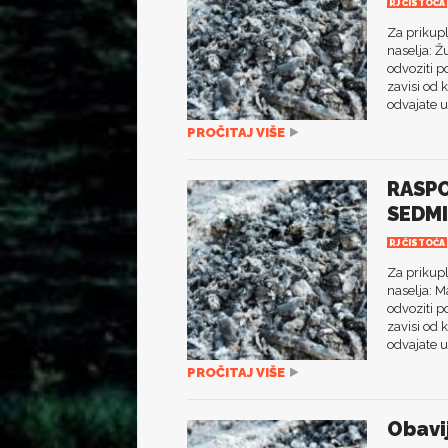
RJ ČISTOĆA
Za prikup
naselja: Ž
odvoziti p
zavisi od
odvajate u 
PROČITAJ VIŠE
RASPO
SEDMI
RJ ČISTOĆA
Za prikup
naselja: M
odvoziti p
zavisi od
odvajate u 
PROČITAJ VIŠE
Obavi