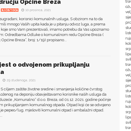
dručju Općine Breza
tra
ož
10 prosinca, 2021
RJ ČISTOĆA
vel
sij
sugrađani, korisnici komunalnih usluga, S obzirom na to da
pr
mili mnogo Vaših upita kada je u pitanju odvoz luga, a prema
stu
 koje smo Vam prezentovali, imamo potrebu da Vas upoznamo
lis
em: Odredbama Odluke o komunalnom redu Općine Breza (
ruj
k Općine Breza”, broj: 1/19) propisano...
ko
srp
lip
svi
jest o odvojenom prikupljanju
tra
ož
da
vel
sij
29 studenoga, 2021
pr
 S ciljem zaštite životne sredine i smanjenja količine čvrstog
st
loženog na deponiju obavještavamo korisnike naših usluga da
lis
duzeće „Komunalno“ d.o.o. Breza, od 01.12. 2021. godine počinje
ru
im prikupljanjem komunalnog otpada. Otpad koji će se odvojeno
ko
i je pepeo/lug, mješoviti komunalni otpad i ambalažni otpad.
sr
..
lip
sv
tra