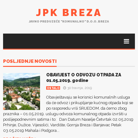
JPK BREZA
JAVNO PREDUZEĆE "KOMUNALNO" D.O.O. BREZA
POSLJEDNJE NOVOSTI
OBAVIJEST O ODVOZU OTPADA ZA
01.05.2019. godine
30 travnja, 2019
OSTALO
Obavještavaju se korisnici komunalnih usluga
da će odvoz i prikupljanje kućnog otpada koji se
po rasporedu vrši SRIJEDOM, da ćemo zbog
praznika – 01.05.2019. uslugu odvoza komunalnog otpada izvršiti u
poslijepodnevnim satima i to: Dan Datum Naselje Četvrtak 02.05.2019
Prhinje, Dužice, Vijesolići, Vardište, Gornja Breza i Banjevac Petak
03.05.2019 Mahala i Podgora...