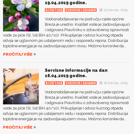
19.04.2019 godine.
19 travnja, 2019
RJ ČISTOĆA
VODOVOD I GRIJANJE
Vodosnabdijevanje na području cijele općine
Breza je uredno. Kvalitet vode je zadovoljavajući
i odgovara Pravilniku o zdravstvenoj ispravnosti
vode za piće (Sl. list BiH 40/10). Prikupljanje i odvoz kućnog otpada
odvija se uglavnom po ustaljenom redu i rasporedu rejona. Distribucija
toplotne energije je na zadovoljavajućem nivou. Molimo korisnike da...
PROČITAJ VIŠE
Servisne informacije na dan
18.04.2019 godine.
18 travnja, 2019
RJ ČISTOĆA
VODOVOD I GRIJANJE
Vodosnabdijevanje na području cijele općine
Breza je uredno. Kvalitet vode je zadovoljavajući
i odgovara Pravilniku o zdravstvenoj ispravnosti
vode za piće (Sl. list BiH 40/10). Prikupljanje i odvoz kućnog otpada
odvija se uglavnom po ustaljenom redu i rasporedu rejona. Distribucija
toplotne energije je na zadovoljavajućem nivou. Molimo korisnike da...
PROČITAJ VIŠE