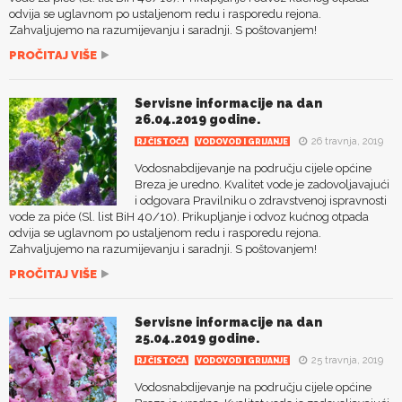
odvija se uglavnom po ustaljenom redu i rasporedu rejona.
Zahvaljujemo na razumijevanju i saradnji. S poštovanjem!
PROČITAJ VIŠE
Servisne informacije na dan
26.04.2019 godine.
26 travnja, 2019
RJ ČISTOĆA
VODOVOD I GRIJANJE
Vodosnabdijevanje na području cijele općine
Breza je uredno. Kvalitet vode je zadovoljavajući
i odgovara Pravilniku o zdravstvenoj ispravnosti
vode za piće (Sl. list BiH 40/10). Prikupljanje i odvoz kućnog otpada
odvija se uglavnom po ustaljenom redu i rasporedu rejona.
Zahvaljujemo na razumijevanju i saradnji. S poštovanjem!
PROČITAJ VIŠE
Servisne informacije na dan
25.04.2019 godine.
25 travnja, 2019
RJ ČISTOĆA
VODOVOD I GRIJANJE
Vodosnabdijevanje na području cijele općine