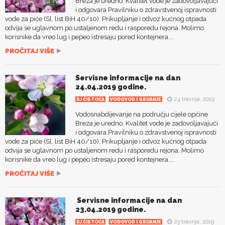
Breza je uredno. Kvalitet vode je zadovoljavajući
i odgovara Pravilniku o zdravstvenoj ispravnosti
vode za piće (Sl. list BiH 40/10). Prikupljanje i odvoz kućnog otpada
odvija se uglavnom po ustaljenom redu i rasporedu rejona. Molimo
korisnike da vreo lug i pepeo istresaju pored kontejnera....
PROČITAJ VIŠE
Servisne informacije na dan
24.04.2019 godine.
24 travnja, 2019
RJ ČISTOĆA
VODOVOD I GRIJANJE
Vodosnabdijevanje na području cijele općine
Breza je uredno. Kvalitet vode je zadovoljavajući
i odgovara Pravilniku o zdravstvenoj ispravnosti
vode za piće (Sl. list BiH 40/10). Prikupljanje i odvoz kućnog otpada
odvija se uglavnom po ustaljenom redu i rasporedu rejona. Molimo
korisnike da vreo lug i pepeo istresaju pored kontejnera....
PROČITAJ VIŠE
Servisne informacije na dan
23.04.2019 godine.
23 travnja, 2019
RJ ČISTOĆA
VODOVOD I GRIJANJE