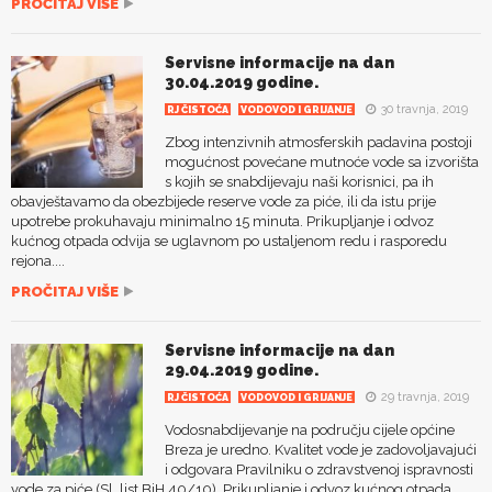
PROČITAJ VIŠE
Servisne informacije na dan
30.04.2019 godine.
30 travnja, 2019
RJ ČISTOĆA
VODOVOD I GRIJANJE
Zbog intenzivnih atmosferskih padavina postoji
mogućnost povećane mutnoće vode sa izvorišta
s kojih se snabdijevaju naši korisnici, pa ih
obavještavamo da obezbijede reserve vode za piće, ili da istu prije
upotrebe prokuhavaju minimalno 15 minuta. Prikupljanje i odvoz
kućnog otpada odvija se uglavnom po ustaljenom redu i rasporedu
rejona....
PROČITAJ VIŠE
Servisne informacije na dan
29.04.2019 godine.
29 travnja, 2019
RJ ČISTOĆA
VODOVOD I GRIJANJE
Vodosnabdijevanje na području cijele općine
Breza je uredno. Kvalitet vode je zadovoljavajući
i odgovara Pravilniku o zdravstvenoj ispravnosti
vode za piće (Sl. list BiH 40/10). Prikupljanje i odvoz kućnog otpada