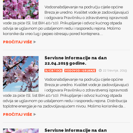
Vodosnabdijevanje na području cijele općine
Breza je uredno. Kvalitet vode je zadovoljavajući
i odgovara Pravilniku o zdravstvenoj ispravnosti
vode za piće (Sl. list BiH 40/10). Prikupljanje i odvoz kućnog otpada
odvija se uglavnom po ustaljenom redu i rasporedu rejona. Molimo
korisnike da vreo lug i pepeo istresaju pored kontejnera....
PROČITAJ VIŠE
Servisne informacije na dan
22.04.2019 godine.
22 travnja, 2019
RJ ČISTOĆA
VODOVOD I GRIJANJE
Vodosnabdijevanje na području cijele općine
Breza je uredno. Kvalitet vode je zadovoljavajući
i odgovara Pravilniku o zdravstvenoj ispravnosti
vode za piće (Sl. list BiH 40/10). Prikupljanje i odvoz kućnog otpada
odvija se uglavnom po ustaljenom redu i rasporedu rejona. Distribucija
toplotne energije je na zadovoljavajućem nivou. Molimo korisnike da...
PROČITAJ VIŠE
Servisne informacije na dan