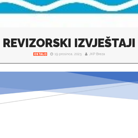
REVIZORSKI IZVJEŠTAJI
19 prosinca, 2025
JKP Breza
OSTALO