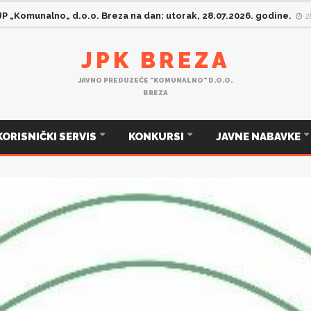
 JP „Komunalno„ d.o.o. Breza na dan: ponedjeljak, 27.07.2026. godine
JPK BREZA
JAVNO PREDUZEĆE "KOMUNALNO" D.O.O.
BREZA
KORISNIČKI SERVIS
KONKURSI
JAVNE NABAVKE