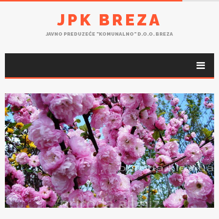
JPK BREZA
JAVNO PREDUZEĆE "KOMUNALNO" D.O.O. BREZA