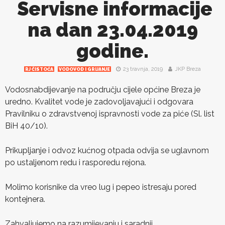
Servisne informacije
na dan 23.04.2019
godine.
23 travnja, 2019
JKP Breza
RJ ČISTOĆA
VODOVOD I GRIJANJE
Vodosnabdijevanje na području cijele općine Breza je
uredno. Kvalitet vode je zadovoljavajući i odgovara
Pravilniku o zdravstvenoj ispravnosti vode za piće (Sl. list
BiH 40/10).
Prikupljanje i odvoz kućnog otpada odvija se uglavnom
po ustaljenom redu i rasporedu rejona.
Molimo korisnike da vreo lug i pepeo istresaju pored
kontejnera.
Zahvaljujemo na razumijevanju i saradnji.