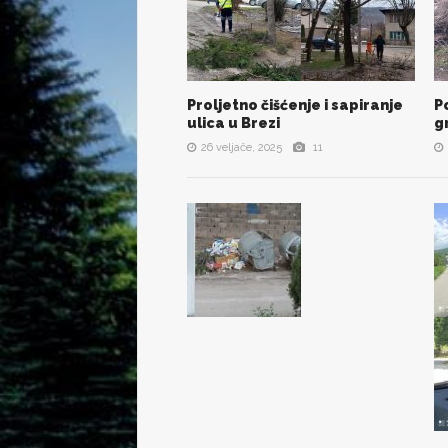
Proljetno čišćenje i sapiranje
P
POGLEDAJ SVE SLIKE
ulica u Brezi
g
26 veljače, 2025
11