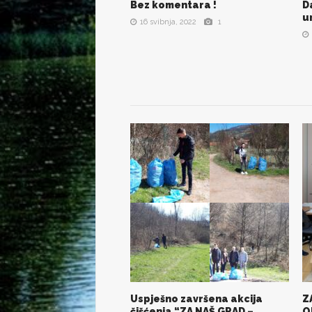
Bez komentara !
D
POGLEDAJ SVE SLIKE
u
16 svibnja, 2022
1
Uspješno završena akcija
Z
POGLEDAJ SVE SLIKE
čišćenja “ZA NAŠ GRAD –
O