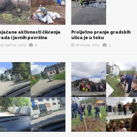
ojačane aktivnosti čišćenja
Proljetno pranje gradskih
POGLEDAJ SVE SLIKE
POGLEDAJ SVE SLIKE
rada i javnih površina
ulica je u toku
29 siječnja, 2025
9
28 ožujka, 2024
3