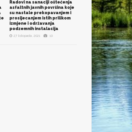
Radovi na sanaciji oštećenja
POGLEDAJ SVE SLIKE
a
asfaltnih javnih površina koje
a
su nastale prekopavanjem i
te
prosijecanjem istih prilikom
izmjene i održavanja
podzemnih instalacija
27 listopada, 2021
10