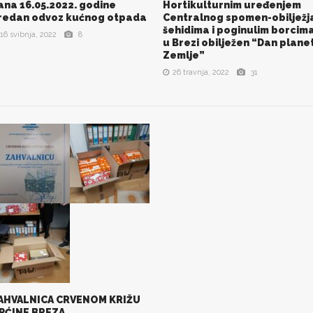
ana 16.05.2022. godine
Hortikulturnim uređenjem
POGLEDAJ SVE SLIKE
POGLEDAJ SVE SLIKE
redan odvoz kućnog otpada
Centralnog spomen-obilježj
šehidima i poginulim borcim
16 svibnja, 2022
8
u Brezi obilježen “Dan plane
Zemlje”
26 travnja, 2022
31
AHVALNICA CRVENOM KRIŽU
POGLEDAJ SVE SLIKE
PĆINE BREZA