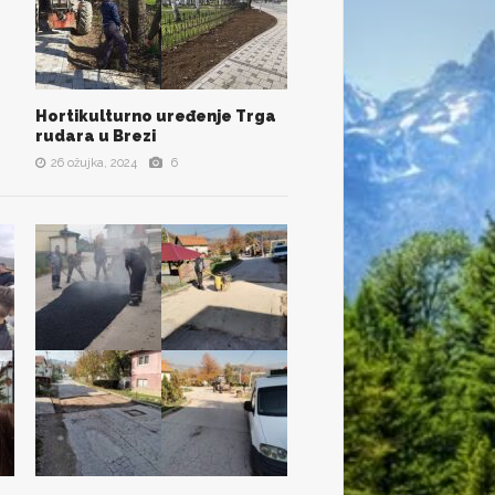
Hortikulturno uređenje Trga
POGLEDAJ SVE SLIKE
rudara u Brezi
26 ožujka, 2024
6