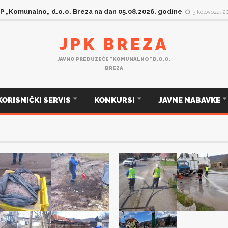
 „Komunalno„ d.o.o. Breza na dan 04.08.2026. godine
4 kolovoza, 2026
HO
JPK BREZA
JAVNO PREDUZEĆE "KOMUNALNO" D.O.O.
BREZA
KORISNIČKI SERVIS
KONKURSI
JAVNE NABAVKE