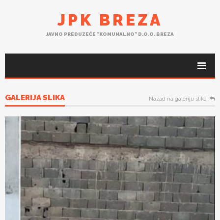
JPK BREZA
JAVNO PREDUZEĆE "KOMUNALNO" D.O.O. BREZA
GALERIJA SLIKA
Nazad na galeriju slika