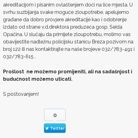
akreditacijom i pisanim ovlaštenjem doći na lice mjesta. U
svrhu suzbijanja svake moguće zloupotrebe, apelujemo
građane da dobro provjere akreditacije kao i odobrenje
izdato od strane v.d.direktora preduzeća gosp. Seida
Opačina. U slučaju da primijete zloupotrebu, molimo vas
obavijestite nadležnu policijsku stanicu Breza pozivom na
broj 122 ili nas kontaktirajte na naše brojeve 032/783-491 i
032/783-615 .
Prošlost ne možemo promijeniti, ali na sadašnjost i
budućnost možemo uticati.
S poštovanjem!
0
Twitter