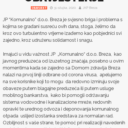
31 ožujka, 2020
JKP Breza
OBAVIJEST
JP “Komunalno” d.o.o. Breza je svjesno briga i problema s
kojima se građani susreću ovih dana, stoga, želimo da
kroz ovo turbulentno vrijeme izađemo kao pobjednici svi
zajedno, kroz udruženu solidarnost i snagu.
Imajući u vidu važnost JP „Komunalno“ d.o.o. Breza, kao
javnog preduzeća od izuzetnog značaja, posebno u ovim
momentima kada se zajedno sa Domom zdravlja Breza
nalazi na prvoj liniji odbrane od corona virusa, apelujemo
na sve korisnike koji to mogu da redovno izmiruju svoje
obaveze putem blagajne preduzeća ili putem usluge
mobilnog bankarstva, kako bi pomogli održavanju
sistema vodovodne i kanalizacione mreže, redovnih
opravki te urednog odvoza i deponovanja komunalnog
otpada uslijed izostanka sredstava za normalan rad.
Ozbiljnost s vaše strane, te pomoć pri realizaciji navedenih