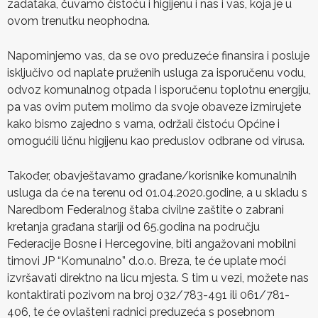
zadataka, čuvamo čistoću i higijenu i nas i vas, koja je u
ovom trenutku neophodna.
Napominjemo vas, da se ovo preduzeće finansira i posluje
isključivo od naplate pruženih usluga za isporučenu vodu,
odvoz komunalnog otpada I isporučenu toplotnu energiju,
pa vas ovim putem molimo da svoje obaveze izmirujete
kako bismo zajedno s vama, održali čistoću Općine i
omogućili ličnu higijenu kao preduslov odbrane od virusa.
Također, obavještavamo građane/korisnike komunalnih
usluga da će na terenu od 01.04.2020.godine, a u skladu s
Naredbom Federalnog štaba civilne zaštite o zabrani
kretanja građana stariji od 65.godina na području
Federacije Bosne i Hercegovine, biti angažovani mobilni
timovi JP “Komunalno” d.o.o. Breza, te će uplate moći
izvršavati direktno na licu mjesta. S tim u vezi, možete nas
kontaktirati pozivom na broj 032/783-491 ili 061/781-
406, te će ovlašteni radnici preduzeća s posebnom