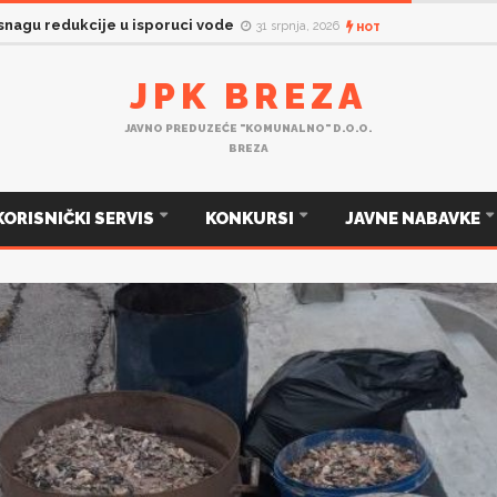
JP „Komunalno„ d.o.o. Breza na dan: četvrtak, 30.07.2026. godine.
 snagu redukcije u isporuci vode
31 srpnja, 2026
HOT
JPK BREZA
JAVNO PREDUZEĆE "KOMUNALNO" D.O.O.
BREZA
KORISNIČKI SERVIS
KONKURSI
JAVNE NABAVKE