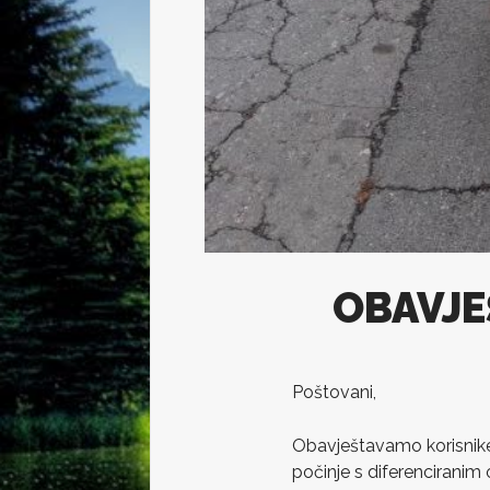
OBAVJE
Poštovani,
Obavještavamo korisnike
počinje s diferencirani