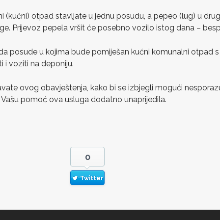
 (kućni) otpad stavljate u jednu posudu, a pepeo (lug) u dr
ge. Prijevoz pepela vršit će posebno vozilo istog dana – besp
da posude u kojima bude pomiješan kućni komunalni otpad s
 i voziti na deponiju.
avate ovog obavještenja, kako bi se izbjegli mogući nespor
 Vašu pomoć ova usluga dodatno unaprijedila.
0
Twitter