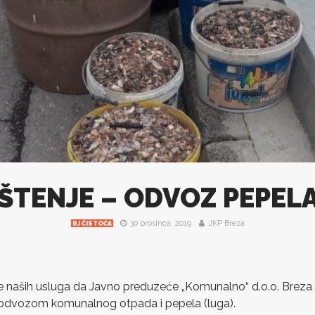
ŠTENJE – ODVOZ PEPELA
30 prosinca, 2019
JKP Breza
RJ ČISTOĆA
 naših usluga da Javno preduzeće „Komunalno“ d.o.o. Breza ,
m odvozom komunalnog otpada i pepela (luga).