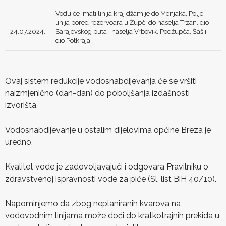
Vodu će imati linija kraj džamije do Menjaka, Polje,
linija pored rezervoara u Župči do naselja Trzan, dio
24.07.2024.
Sarajevskog puta i naselja Vrbovik, Podžupča, Šaš i
dio Potkraja.
Ovaj sistem redukcije vodosnabdijevanja će se vršiti
naizmjenično (dan-dan) do poboljšanja izdašnosti
izvorišta.
Vodosnabdijevanje u ostalim dijelovima općine Breza je
uredno.
Kvalitet vode je zadovoljavajući i odgovara Pravilniku o
zdravstvenoj ispravnosti vode za piće (Sl. list BiH 40/10).
Napominjemo da zbog neplaniranih kvarova na
vodovodnim linijama može doći do kratkotrajnih prekida u