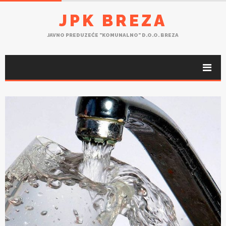
JPK BREZA
JAVNO PREDUZEĆE "KOMUNALNO" D.O.O. BREZA