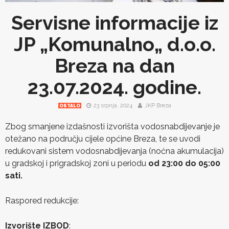
Servisne informacije iz
JP „Komunalno„ d.o.o.
Breza na dan
23.07.2024. godine.
23 srpnja, 2024
JKP Breza
OSTALO
Zbog smanjene izdašnosti izvorišta vodosnabdijevanje je
otežano na području cijele općine Breza, te se uvodi
redukovani sistem vodosnabdijevanja (noćna akumulacija)
u gradskoj i prigradskoj zoni u periodu
od 23:00 do 05:00
sati.
Raspored redukcije:
Izvorište IZBOD
: