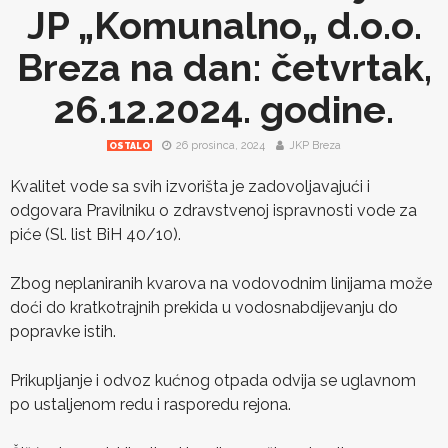
JP „Komunalno„ d.o.o.
Breza na dan: četvrtak,
26.12.2024. godine.
26 prosinca, 2024
JKP Breza
OSTALO
Kvalitet vode sa svih izvorišta je zadovoljavajući i
odgovara Pravilniku o zdravstvenoj ispravnosti vode za
piće (Sl. list BiH 40/10).
Zbog neplaniranih kvarova na vodovodnim linijama može
doći do kratkotrajnih prekida u vodosnabdijevanju do
popravke istih.
Prikupljanje i odvoz kućnog otpada odvija se uglavnom
po ustaljenom redu i rasporedu rejona.