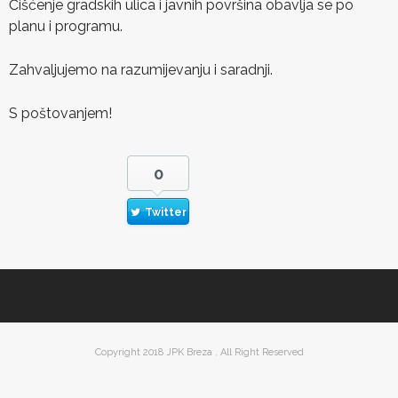
Čišćenje gradskih ulica i javnih površina obavlja se po
planu i programu.
Zahvaljujemo na razumijevanju i saradnji.
S poštovanjem!
0
Twitter
Copyright 2018 JPK Breza , All Right Reserved