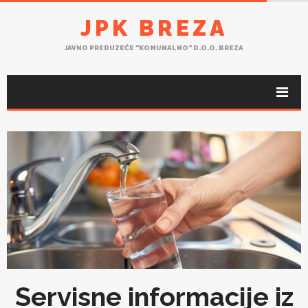
JPK BREZA
JAVNO PREDUZEĆE "KOMUNALNO" D.O.O. BREZA
Servisne informacije iz