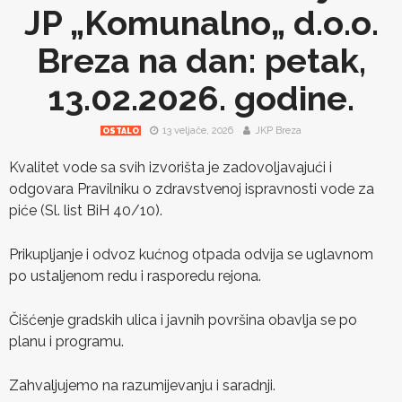
JP „Komunalno„ d.o.o.
Breza na dan: petak,
13.02.2026. godine.
13 veljače, 2026
JKP Breza
OSTALO
Kvalitet vode sa svih izvorišta je zadovoljavajući i
odgovara Pravilniku o zdravstvenoj ispravnosti vode za
piće (Sl. list BiH 40/10).
Prikupljanje i odvoz kućnog otpada odvija se uglavnom
po ustaljenom redu i rasporedu rejona.
Čišćenje gradskih ulica i javnih površina obavlja se po
planu i programu.
Zahvaljujemo na razumijevanju i saradnji.