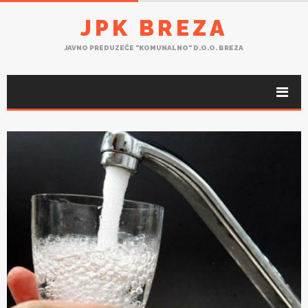
JPK BREZA
JAVNO PREDUZEĆE "KOMUNALNO" D.O.O. BREZA