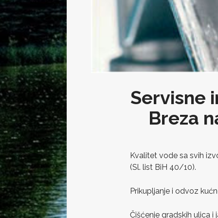
Servisne i
Breza n
Kvalitet vode sa svih izv
(Sl. list BiH 40/10).
Prikupljanje i odvoz kuć
Čišćenje gradskih ulica i