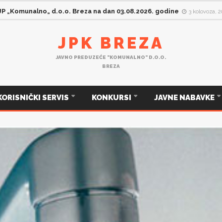
 JP „Komunalno„ d.o.o. Breza na dan 03.08.2026. godine
3 kolovoza, 
JPK BREZA
JAVNO PREDUZEĆE "KOMUNALNO" D.O.O.
BREZA
KORISNIČKI SERVIS
KONKURSI
JAVNE NABAVKE