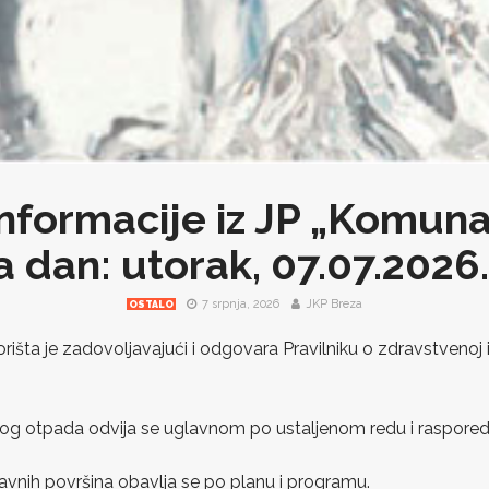
nformacije iz JP „Komuna
a dan: utorak, 07.07.2026.
7 srpnja, 2026
JKP Breza
OSTALO
orišta je zadovoljavajući i odgovara Pravilniku o zdravstvenoj
nog otpada odvija se uglavnom po ustaljenom redu i raspored
 javnih površina obavlja se po planu i programu.