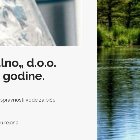
lno„ d.o.o.
 godine.
 ispravnosti vode za piće
u rejona.