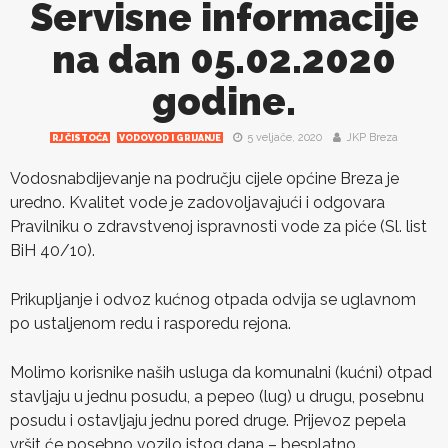
Servisne informacije
na dan 05.02.2020
godine.
5 veljače, 2020
JKP Breza
RJ ČISTOĆA
VODOVOD I GRIJANJE
Vodosnabdijevanje na području cijele općine Breza je
uredno. Kvalitet vode je zadovoljavajući i odgovara
Pravilniku o zdravstvenoj ispravnosti vode za piće (Sl. list
BiH 40/10).
Prikupljanje i odvoz kućnog otpada odvija se uglavnom
po ustaljenom redu i rasporedu rejona.
Molimo korisnike naših usluga da komunalni (kućni) otpad
stavljaju u jednu posudu, a pepeo (lug) u drugu, posebnu
posudu i ostavljaju jednu pored druge. Prijevoz pepela
vršit će posebno vozilo istog dana – besplatno.