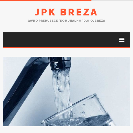
JPK BREZA
JAVNO PREDUZEĆE "KOMUNALNO" D.O.O. BREZA