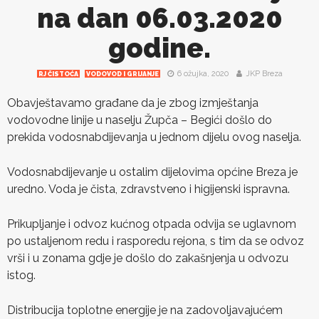
na dan 06.03.2020
godine.
6 ožujka, 2020
JKP Breza
RJ ČISTOĆA
VODOVOD I GRIJANJE
Obavještavamo građane da je zbog izmještanja
vodovodne linije u naselju Župča – Begići došlo do
prekida vodosnabdijevanja u jednom dijelu ovog naselja.
Vodosnabdijevanje u ostalim dijelovima općine Breza je
uredno. Voda je čista, zdravstveno i higijenski ispravna.
Prikupljanje i odvoz kućnog otpada odvija se uglavnom
po ustaljenom redu i rasporedu rejona, s tim da se odvoz
vrši i u zonama gdje je došlo do zakašnjenja u odvozu
istog.
Distribucija toplotne energije je na zadovoljavajućem