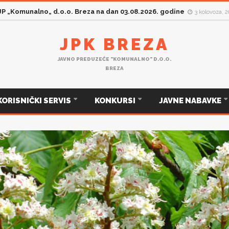
 JP „Komunalno„ d.o.o. Breza na dan 03.08.2026. godine
3 kolovoza, 
JPK BREZA
JAVNO PREDUZEĆE "KOMUNALNO" D.O.O.
BREZA
KORISNIČKI SERVIS
KONKURSI
JAVNE NABAVKE