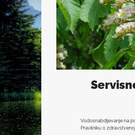
Servisn
Vodosnabdijevanje na pod
Pravilniku o zdravstvenoj