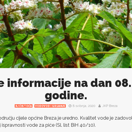
e informacije na dan 08
godine.
8 svibnja, 2020
JKP Breza
RJ ČISTOĆA
VODOVOD I GRIJANJE
ručju cijele općine Breza je uredno. Kvalitet vode je zadovol
 ispravnosti vode za piće (Sl. list BiH 40/10).