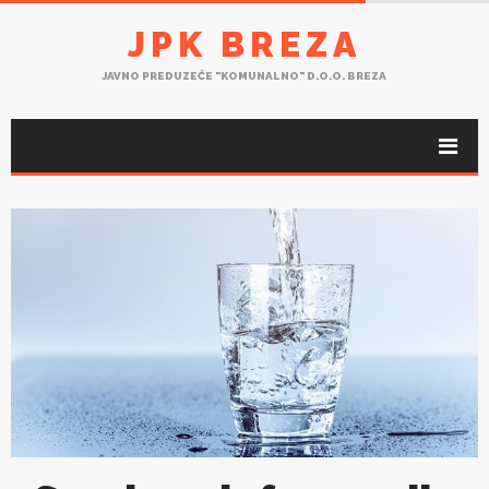
JPK BREZA
JAVNO PREDUZEĆE "KOMUNALNO" D.O.O. BREZA