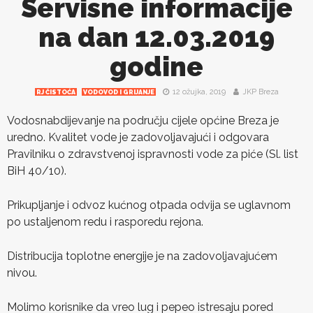
Servisne informacije
na dan 12.03.2019
godine
12 ožujka, 2019
JKP Breza
RJ ČISTOĆA
VODOVOD I GRIJANJE
Vodosnabdijevanje na području cijele općine Breza je
uredno. Kvalitet vode je zadovoljavajući i odgovara
Pravilniku o zdravstvenoj ispravnosti vode za piće (Sl. list
BiH 40/10).
Prikupljanje i odvoz kućnog otpada odvija se uglavnom
po ustaljenom redu i rasporedu rejona.
Distribucija toplotne energije je na zadovoljavajućem
nivou.
Molimo korisnike da vreo lug i pepeo istresaju pored