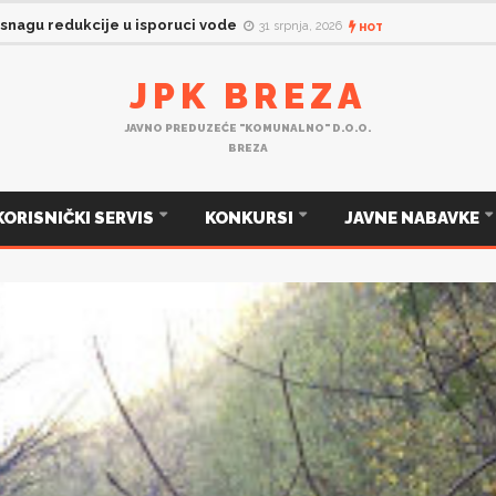
JP „Komunalno„ d.o.o. Breza na dan: četvrtak, 30.07.2026. godine.
 snagu redukcije u isporuci vode
31 srpnja, 2026
HOT
JPK BREZA
JAVNO PREDUZEĆE "KOMUNALNO" D.O.O.
BREZA
KORISNIČKI SERVIS
KONKURSI
JAVNE NABAVKE