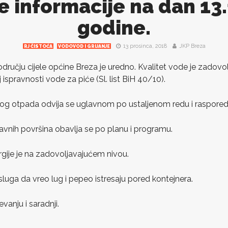
e informacije na dan 13
godine.
13 prosinca, 2018
JKP Breza
RJ ČISTOĆA
VODOVOD I GRIJANJE
ručju cijele općine Breza je uredno. Kvalitet vode je zadovol
 ispravnosti vode za piće (Sl. list BiH 40/10).
nog otpada odvija se uglavnom po ustaljenom redu i raspored
 javnih površina obavlja se po planu i programu.
rgije je na zadovoljavajućem nivou.
sluga da vreo lug i pepeo istresaju pored kontejnera.
vanju i saradnji.