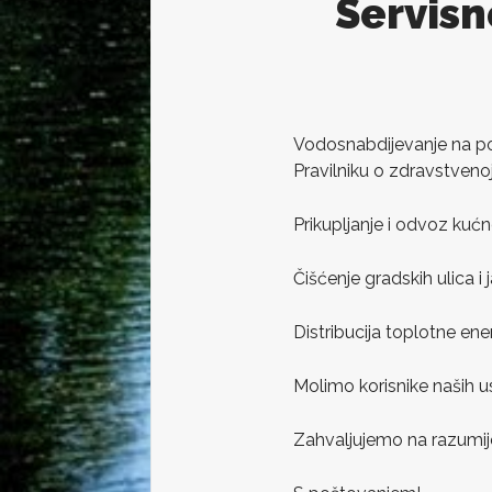
Servisn
Vodosnabdijevanje na pod
Pravilniku o zdravstvenoj
Prikupljanje i odvoz kuć
Čišćenje gradskih ulica i
Distribucija toplotne ene
Molimo korisnike naših u
Zahvaljujemo na razumije