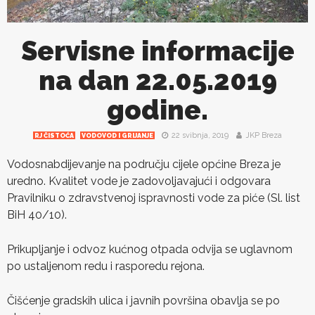
Servisne informacije
na dan 22.05.2019
godine.
22 svibnja, 2019
JKP Breza
RJ ČISTOĆA
VODOVOD I GRIJANJE
Vodosnabdijevanje na području cijele općine Breza je
uredno. Kvalitet vode je zadovoljavajući i odgovara
Pravilniku o zdravstvenoj ispravnosti vode za piće (Sl. list
BiH 40/10).
Prikupljanje i odvoz kućnog otpada odvija se uglavnom
po ustaljenom redu i rasporedu rejona.
Čišćenje gradskih ulica i javnih površina obavlja se po