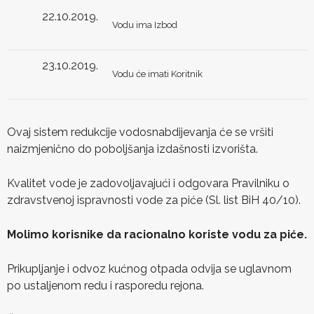
22.10.2019.
Vodu ima Izbod
23.10.2019.
Vodu će imati Koritnik
Ovaj sistem redukcije vodosnabdijevanja će se vršiti
naizmjenično do poboljšanja izdašnosti izvorišta.
Kvalitet vode je zadovoljavajući i odgovara Pravilniku o
zdravstvenoj ispravnosti vode za piće (Sl. list BiH 40/10).
Molimo korisnike da racionalno koriste vodu za piće.
Prikupljanje i odvoz kućnog otpada odvija se uglavnom
po ustaljenom redu i rasporedu rejona.