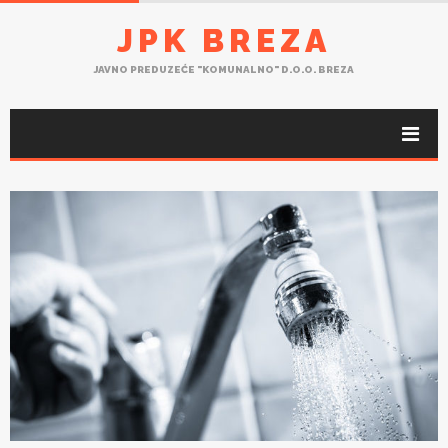
JPK BREZA
JAVNO PREDUZEĆE "KOMUNALNO" D.O.O. BREZA