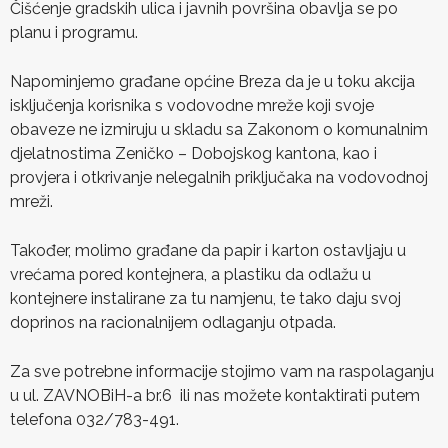
Čišćenje gradskih ulica i javnih površina obavlja se po
planu i programu.
Napominjemo građane općine Breza da je u toku akcija
isključenja korisnika s vodovodne mreže koji svoje
obaveze ne izmiruju u skladu sa Zakonom o komunalnim
djelatnostima Zeničko – Dobojskog kantona, kao i
provjera i otkrivanje nelegalnih priključaka na vodovodnoj
mreži.
Također, molimo građane da papir i karton ostavljaju u
vrećama pored kontejnera, a plastiku da odlažu u
kontejnere instalirane za tu namjenu, te tako daju svoj
doprinos na racionalnijem odlaganju otpada.
Za sve potrebne informacije stojimo vam na raspolaganju
u ul. ZAVNOBiH-a br.6 ili nas možete kontaktirati putem
telefona 032/783-491.