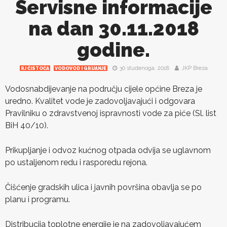
Servisne informacije
na dan 30.11.2018
godine.
30 studenoga, 2018
JKP Breza
RJ ČISTOĆA
VODOVOD I GRIJANJE
Vodosnabdijevanje na području cijele općine Breza je
uredno. Kvalitet vode je zadovoljavajući i odgovara
Pravilniku o zdravstvenoj ispravnosti vode za piće (Sl. list
BiH 40/10).
Prikupljanje i odvoz kućnog otpada odvija se uglavnom
po ustaljenom redu i rasporedu rejona.
Čišćenje gradskih ulica i javnih površina obavlja se po
planu i programu.
Distribucija toplotne energije je na zadovoljavajućem