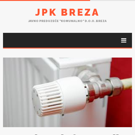
JPK BREZA
JAVNO PREDUZEĆE "KOMUNALNO" D.O.O. BREZA