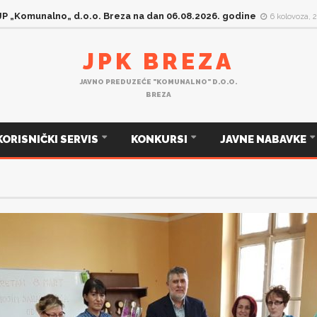
 JP „Komunalno„ d.o.o. Breza na dan 05.08.2026. godine
5 kolovoza, 
JPK BREZA
JAVNO PREDUZEĆE "KOMUNALNO" D.O.O.
BREZA
KORISNIČKI SERVIS
KONKURSI
JAVNE NABAVKE