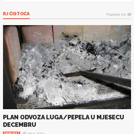
RJ ČISTOĆA
Pogledaj sve
PLAN ODVOZA LUGA/PEPELA U MJESECU
DECEMBRU
pro 5, 2023
OBAVIJEST