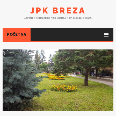
JPK BREZA
JAVNO PREDUZEĆE "KOMUNALNO" D.O.O. BREZA
POČETNA