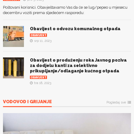
Poštovani korisnici. Obavještavamo Vas da će se lug/pepeo u mjesecu
decembru voziti prema sljedećem rasporedu:
Obavijest o odvozu komunalnog otpada
OBAVIJEST
srp 11, 2023
Obavijest o produženju roka Javnog poziva
za dodjelu kanti za selektivno
prikupljanje/odlaganje kućnog otpada
OBAVIJEST
tra 18, 2023
VODOVOD I GRIJANJE
Pogledaj sve