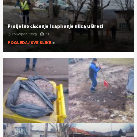
Proljetno čišćenje i sapiranje ulica u Brezi
26 veljače, 2025
11
POGLEDAJ SVE SLIKE