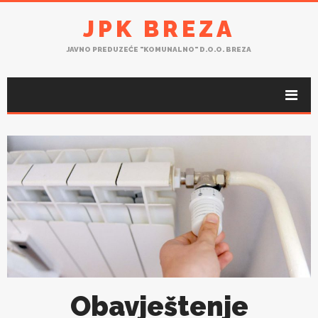
JPK BREZA
JAVNO PREDUZEĆE "KOMUNALNO" D.O.O. BREZA
Obavještenje