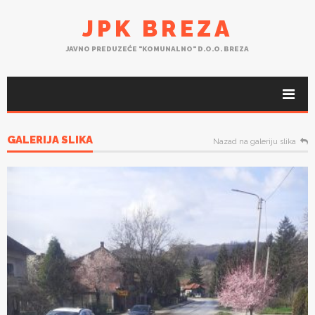
JPK BREZA
JAVNO PREDUZEĆE "KOMUNALNO" D.O.O. BREZA
GALERIJA SLIKA
Nazad na galeriju slika