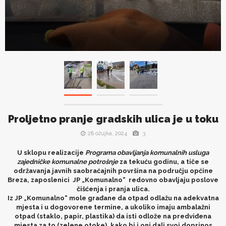
Proljetno pranje gradskih ulica je u toku
28 ožujka, 2024
3
U sklopu realizacije
Programa obavljanja komunalnih usluga
zajedničke komunalne potrošnje
za tekuću godinu, a tiče se
održavanja javnih saobraćajnih površina na području općine
Breza, zaposlenici JP „Komunalno“ redovno obavljaju poslove
čišćenja i pranja ulica.
Iz JP „Komunalno“ mole građane da otpad odlažu na adekvatna
mjesta i u dogovorene termine, a ukoliko imaju ambalažni
otpad (staklo, papir, plastika) da isti odlože na predviđena
mjesta za to (zelene otoke), kako bi i oni dali svoj doprinos